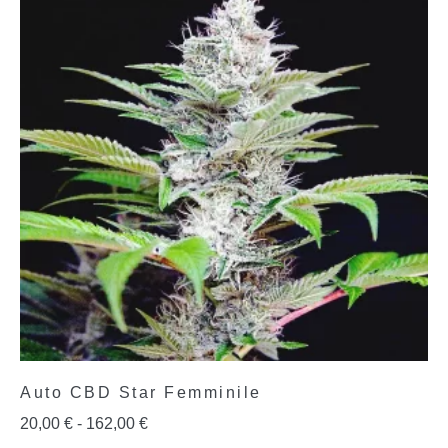
Auto CBD Star Femminile
20,00
€
-
162,00
€