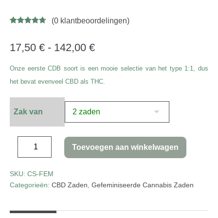
(
0
klantbeoordelingen)
Gewaardeer
9
d
4.67
op 5
gebaseerd
17,50
€
-
142,00
€
op
klant
waarderinge
n
Onze eerste CDB soort is een mooie selectie van het type 1:1, dus
het bevat evenveel CBD als THC.
Zak van
Toevoegen aan winkelwagen
SKU:
CS-FEM
Categorieën:
CBD Zaden
,
Gefeminiseerde Cannabis Zaden