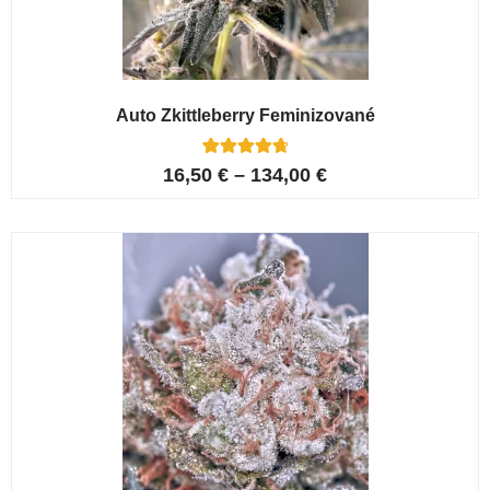
Auto Zkittleberry Feminizované
5
Hodnoceno
16,50
€
–
134,00
€
4.80
z 5 na
základě
hodnocení
zákazníků