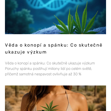
Věda o konopí a spánku: Co skutečně
ukazuje výzkum
Věda o konopí a spánku: Co skutečně ukazuje výzkum
Poruchy spánku postihují miliony lidí po celém světě,
přičemž samotná nespavost ovlivňuje až 30 %