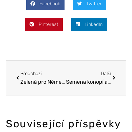
Facebook
Twitter
Pinterest
LinkedIn
Předchozí
Další
Zelená pro Německo: Úsvit Legalizace Konopí
Semena konopí a jejich role v ochraně biodiverzity
Související příspěvky