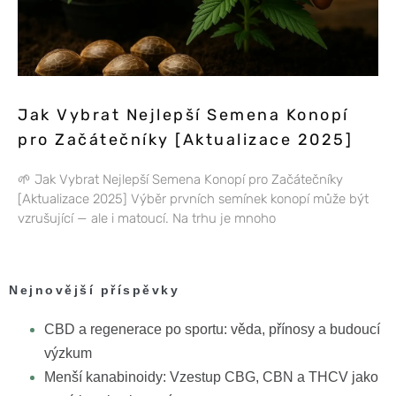
Jak Vybrat Nejlepší Semena Konopí
pro Začátečníky [Aktualizace 2025]
🌱 Jak Vybrat Nejlepší Semena Konopí pro Začátečníky
[Aktualizace 2025] Výběr prvních semínek konopí může být
vzrušující — ale i matoucí. Na trhu je mnoho
Nejnovější příspěvky
CBD a regenerace po sportu: věda, přínosy a budoucí
výzkum
Menší kanabinoidy: Vzestup CBG, CBN a THCV jako