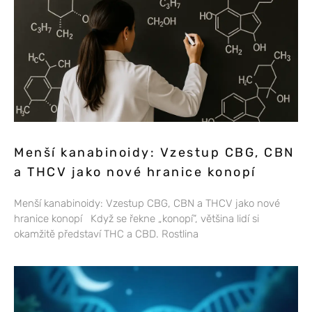
Menší kanabinoidy: Vzestup CBG, CBN
a THCV jako nové hranice konopí
Menší kanabinoidy: Vzestup CBG, CBN a THCV jako nové
hranice konopí Když se řekne „konopí“, většina lidí si
okamžitě představí THC a CBD. Rostlina