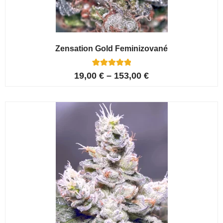
Zensation Gold Feminizované
6
Hodnoceno
19,00
€
–
153,00
€
5.00
z 5 na
základě
hodnocení
zákazníků