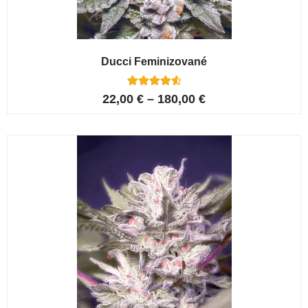
Ducci Feminizované
6
Hodnoceno
22,00
€
–
180,00
€
4.67
z 5 na
základě
hodnocení
zákazníků