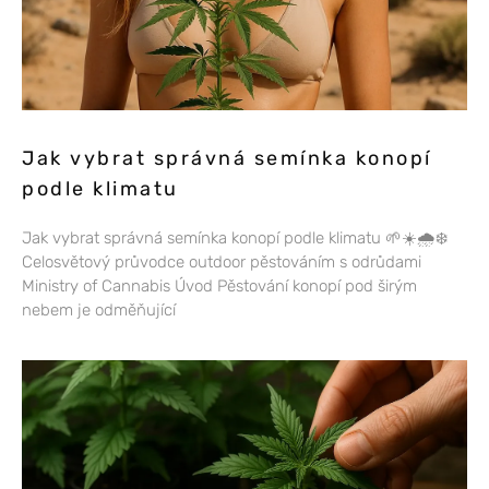
Jak vybrat správná semínka konopí
podle klimatu
Jak vybrat správná semínka konopí podle klimatu 🌱☀️🌧️❄️
Celosvětový průvodce outdoor pěstováním s odrůdami
Ministry of Cannabis Úvod Pěstování konopí pod širým
nebem je odměňující