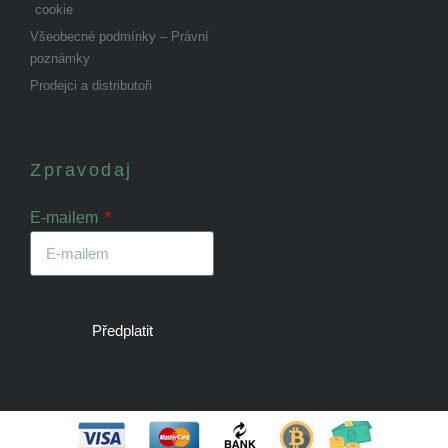
cookie
Všeobecné podmínky – Právní
poznámky
Prodejci a distributoři
Zpravodaj
E-mailem
Předplatit