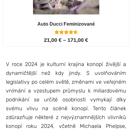
Auto Ducci Feminizované
4
Hodnoceno
21,00
€
–
171,00
€
4.75
z 5 na
základě
hodnocení
zákazníků
V roce 2024 je kulturní krajina konopí živější a
dynamičtější než kdy jindy. S uvolňováním
legislativy po celém světě, změnami ve veřejném
vnímání a vzestupem průmyslu k miliardovému
podnikání se určité osobnosti vymykají díky
svému vlivu na scéně konopí. Tento článek
zdůrazňuje některé z nejvýznamnějších vlivníků
konopí roku 2024, včetně Michaela Phelpse,