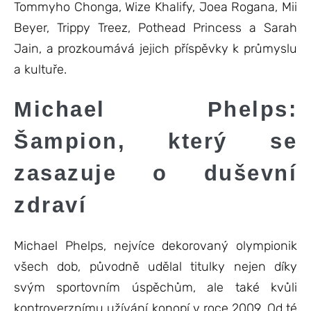
Tommyho Chonga, Wize Khalify, Joea Rogana, Mii
Beyer, Trippy Treez, Pothead Princess a Sarah
Jain, a prozkoumává jejich příspěvky k průmyslu
a kultuře.
Michael Phelps:
Šampion, který se
zasazuje o duševní
zdraví
Michael Phelps, nejvíce dekorovaný olympionik
všech dob, původně udělal titulky nejen díky
svým sportovním úspěchům, ale také kvůli
kontroverznímu užívání konopí v roce 2009. Od té