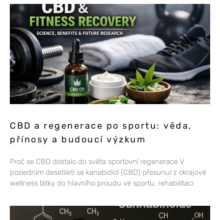
CBD a regenerace po sportu: věda,
přínosy a budoucí výzkum
Proč se CBD dostalo do světa sportovní regenerace V
posledním desetiletí se kanabidiol (CBD) přesunul z okrajové
wellness látky do hlavního proudu ve sportu, rehabilitaci