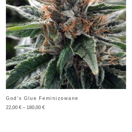
God’s Glue Feminizowane
22,00
€
–
180,00
€