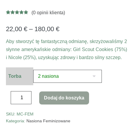
(
0
opinii klienta)
Oceniony
8
4.88
na 5 na
podstawie
22,00
€
–
180,00
€
ocen
klientów
Aby stworzyć tę fantastyczną odmianę, skrzyżowaliśmy 2
słynne amerykańskie odmiany: Girl Scout Cookies (75%)
i Nicole (25%), uzyskując zdrowy i bardzo silny szczep.
Torba
Dodaj do koszyka
SKU:
MC-FEM
Kategoria:
Nasiona Feminizowane