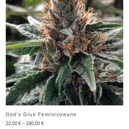
God’s Glue Feminizowane
22,00
€
–
180,00
€