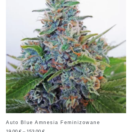
Auto Blue Amnesia Feminizowane
19,00
€
–
153,00
€