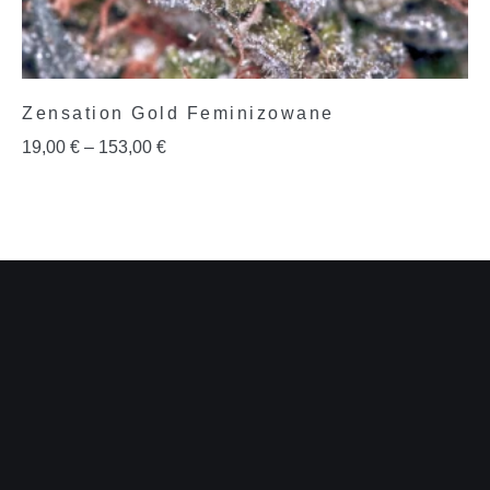
Zensation Gold Feminizowane
19,00
€
–
153,00
€