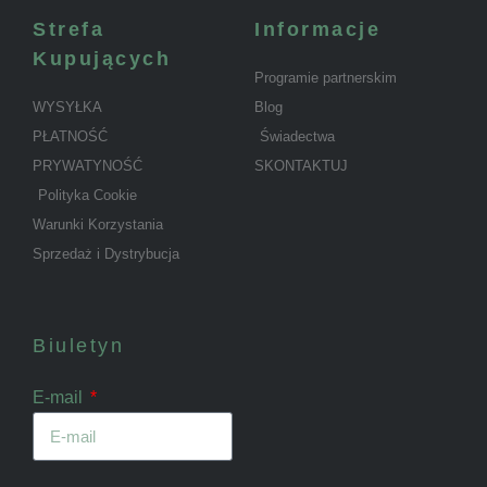
Strefa
Informacje
Kupujących
Programie partnerskim
WYSYŁKA
Blog
PŁATNOŚĆ
Świadectwa
PRYWATYNOŚĆ
SKONTAKTUJ
Polityka Cookie
Warunki Korzystania
Sprzedaż i Dystrybucja
Biuletyn
E-mail