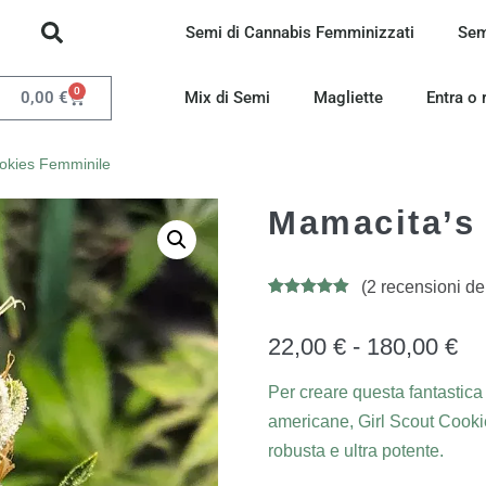
Semi di Cannabis Femminizzati
Sem
0
0,00
€
Mix di Semi
Magliette
Entra o 
okies Femminile
Mamacita’s
(
2
recensioni dei 
Valutato
8
4.88
su 5
su base
22,00
€
-
180,00
€
di
recensioni
Per creare questa fantastica
americane, Girl Scout Cooki
robusta e ultra potente.