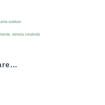
ianta outdoor
mente, stimola creatività
sare…