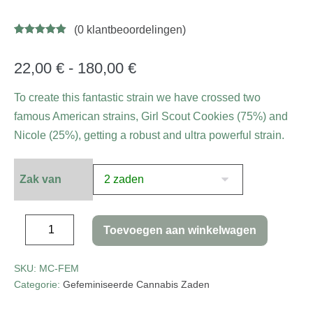
(
0
klantbeoordelingen)
Gewaardeer
8
d
4.88
op 5
gebaseerd
22,00
€
-
180,00
€
op
klant
waarderinge
n
To create this fantastic strain we have crossed two
famous American strains, Girl Scout Cookies (75%) and
Nicole (25%), getting a robust and ultra powerful strain.
Zak van
Toevoegen aan winkelwagen
SKU:
MC-FEM
Categorie:
Gefeminiseerde Cannabis Zaden