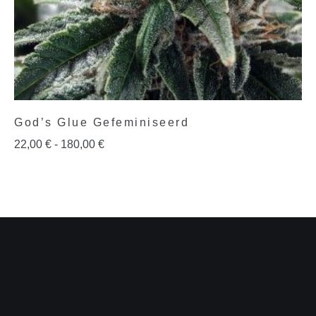
God’s Glue Gefeminiseerd
22,00
€
-
180,00
€