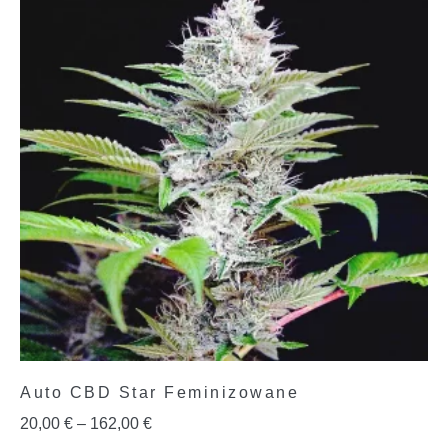
Auto CBD Star Feminizowane
20,00
€
–
162,00
€