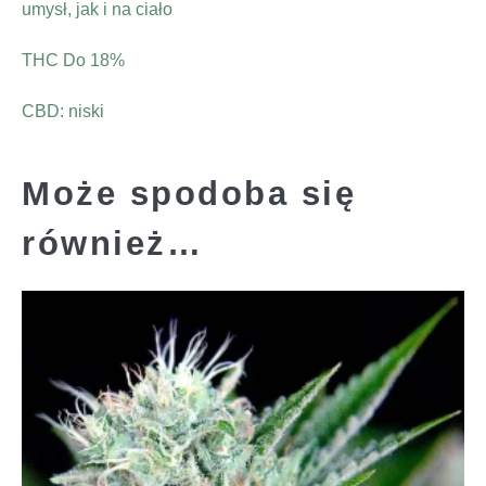
umysł, jak i na ciało
THC Do 18%
CBD: niski
Może spodoba się
również…