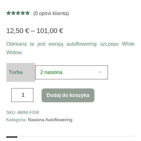
(
0
opinii klienta)
Oceniony
26
4.96
na 5 na
podstawie
12,50
€
–
101,00
€
ocen
klientów
Odmiana ta jest wersją autoflowering szczepu White
Widow.
Torba
Dodaj do koszyka
SKU:
AWW-FEM
Kategoria:
Nasiona Autoflowering