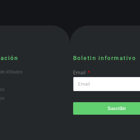
mación
Boletin informativo
e Afiliados
Email
ios
os
Suscribir