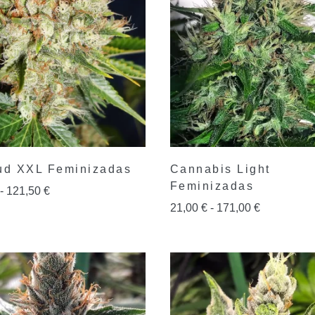
ud XXL Feminizadas
Cannabis Light
Feminizadas
-
121,50
€
21,00
€
-
171,00
€