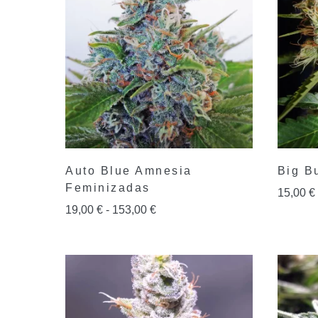
Auto Blue Amnesia
Big B
Feminizadas
15,00
€
19,00
€
-
153,00
€