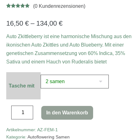
(
0
Kundenrezensionen)
Bewertet
5
mit
4.80
von 5,
16,50
€
–
134,00
€
basierend
auf
Kundenbew
Auto Zkittleberry ist eine harmonische Mischung aus den
ertungen
ikonischen Auto Zkittles und Auto Blueberry. Mit einer
genetischen Zusammensetzung von 60% Indica, 35%
Sativa und einem Hauch von Ruderalis bietet
Tasche mit
In den Warenkorb
Artikelnummer:
AZ-FEM-1
Kategorie:
Autoflowering Samen