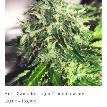
Auto Cannabis Light Feminizowane
19,00
€
–
153,00
€