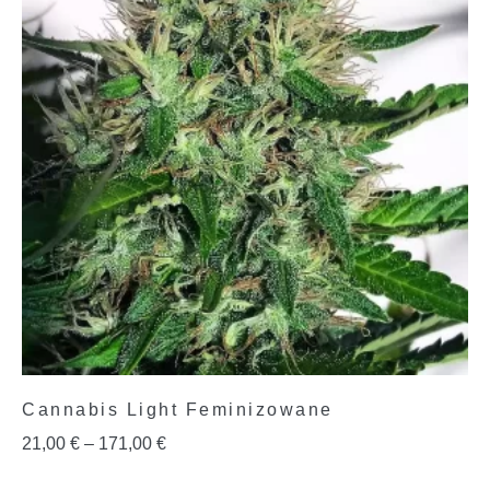
Cannabis Light Feminizowane
21,00
€
–
171,00
€