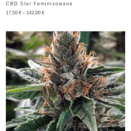
CBD Star Feminizowane
17,50
€
–
142,00
€