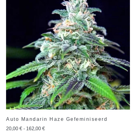
Auto Mandarin Haze Gefeminiseerd
20,00
€
-
162,00
€