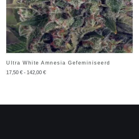
Ultra White Amnesia Gefeminiseerd
17,50
€
-
142,00
€