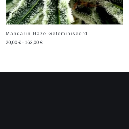
Mandarin Haze Gefeminiseerd
20,00
€
-
162,00
€