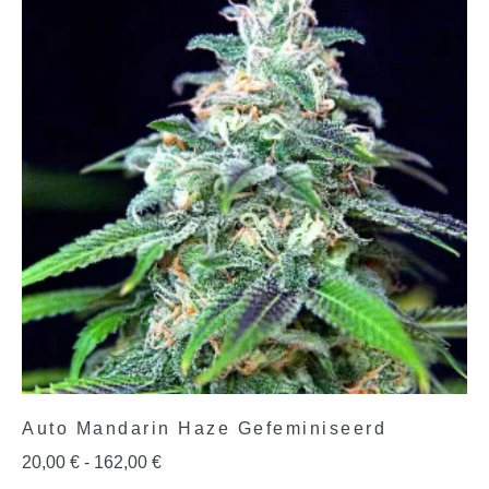
Auto Mandarin Haze Gefeminiseerd
20,00
€
-
162,00
€