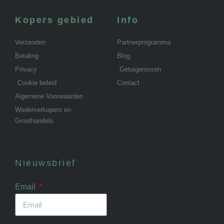
Kopers gebied
Info
Verzenden
Partnerprogramma
Betaling
Blog
Privacy
Getuigenissen
Cookie beleid
Contact
Algemene Voorwaarden
Wederverkopers en
Groothandels
Nieuwsbrief
Email