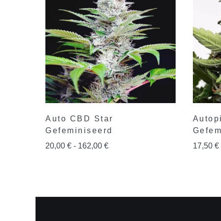
Auto CBD Star
Autop
Gefeminiseerd
Gefem
20,00
€
-
162,00
€
17,50
€