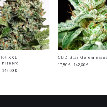
ilot XXL
CBD Star Gefeminise
iniseerd
17,50
€
-
142,00
€
-
142,00
€