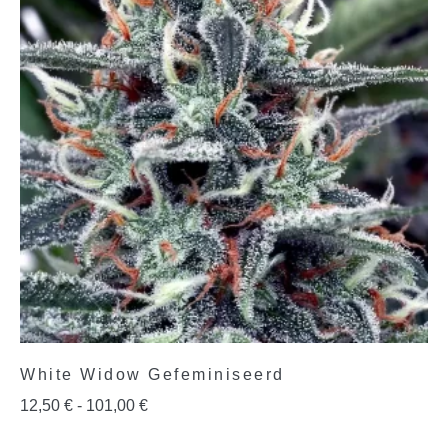
White Widow Gefeminiseerd
12,50
€
-
101,00
€