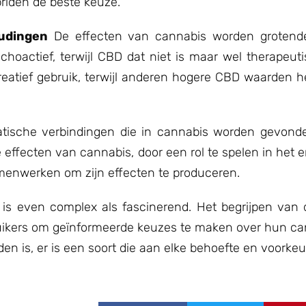
briden de beste keuze.
udingen
De effecten van cannabis worden grotende
actief, terwijl CBD dat niet is maar wel therapeuti
reatief gebruik, terwijl anderen hogere CBD waarden
tische verbindingen die in cannabis worden gevond
 effecten van cannabis, door een rol te spelen in het 
menwerken om zijn effecten te produceren.
s even complex als fascinerend. Het begrijpen van d
bruikers om geïnformeerde keuzes te maken over hun c
en is, er is een soort die aan elke behoefte en voorkeu