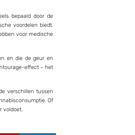
els bepaald door de
sche voordelen biedt.
 hebben voor medische
en en die de geur en
entourage-effect – het
e verschillen tussen
annabisconsumptie. Of
r voldoet.