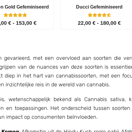
on Gold Gefeminiseerd
Ducci Gefeminiseerd
6
Gewaardeerd
6
Gewaardeer
,00
€
-
153,00
€
22,00
€
-
180,00
€
5.00
d
op 5
4.67
gebaseerd
op 5
op
klant
gebaseerd
waarderingen
op
klant
waarderinge
n
n gevarieerd, met een overvloed aan soorten die ver
grijpen van de nuances van deze soorten is essentie
kt diep in het hart van cannabissoorten, met een focu
n inzichtelijke reis in de wereld van cannabis.
, wetenschappelijk bekend als Cannabis sativa, k
en en toepassingen. Het onderscheid tussen soorten
hun impact op consumenten beïnvloeden.
t Komen
Afkomstig uit de Hindu Kush regio nabij Afgh