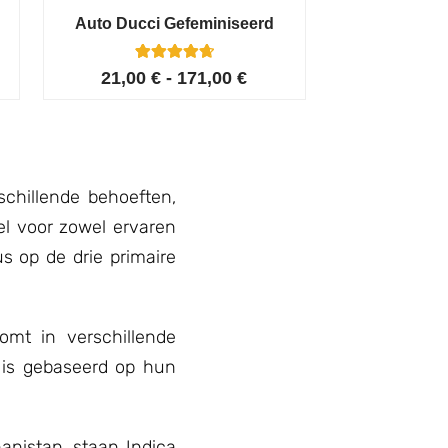
Auto Ducci Gefeminiseerd
4
Gewaardeerd
21,00
€
-
171,00
€
4.75
op 5
gebaseerd
op
klant
waarderinge
n
schillende behoeften,
el voor zowel ervaren
s op de drie primaire
omt in verschillende
 is gebaseerd op hun
anistan, staan Indica