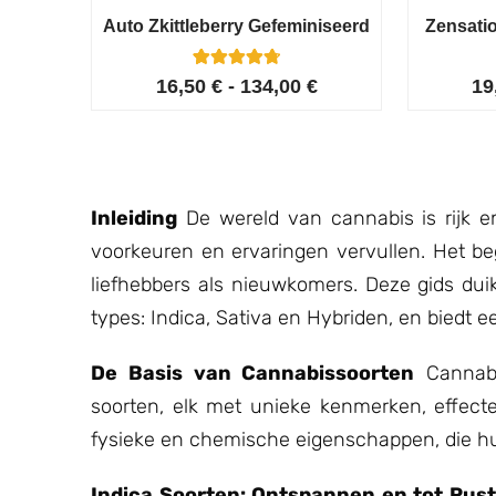
Auto Zkittleberry Gefeminiseerd
Zensati
5
Gewaardeerd
16,50
€
-
134,00
€
19
4.80
op 5
gebaseerd
op
klant
waarderinge
n
Inleiding
De wereld van cannabis is rijk e
voorkeuren en ervaringen vervullen. Het be
liefhebbers als nieuwkomers. Deze gids dui
types: Indica, Sativa en Hybriden, en biedt ee
De Basis van Cannabissoorten
Cannabis
soorten, elk met unieke kenmerken, effect
fysieke en chemische eigenschappen, die 
Indica Soorten: Ontspannen en tot Rus