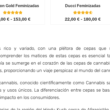
ion Gold Feminizadas
Ducci Feminizadas
6
Valorado con
6
Valorado
,00
€
-
153,00
€
22,00
€
-
180,00
€
5.00
con
de 5 en
4.67
base a
de 5 en
valoracione
base a
s de
valoracione
clientes
s de
clientes
rico y variado, con una plétora de cepas que sa
Comprender los matices de estas cepas es esencial t
ía se sumerge en el corazón de las cepas de cannabi
idos, proporcionando un viaje perspicaz al mundo del can
cannabis, conocido científicamente como Cannabis sa
os y usos únicos. La diferenciación entre cepas se ba
u impacto en los consumidores.
arias de la región del Hindu Kush cerca de Afganistán