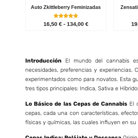
Auto Zkittleberry Feminizadas
Zensat
5
Valorado con
16,50
€
-
134,00
€
19
4.80
de 5 en
base a
valoracione
s de
clientes
Introducción
El mundo del cannabis es 
necesidades, preferencias y experiencias. 
experimentados como para novatos. Esta gu
tres tipos principales: Indica, Sativa e Híbr
Lo Básico de las Cepas de Cannabis
El 
cepas, cada una con características, efect
físicas y químicas, las cuales influyen en s
Cepas Indica: Relájate y Descansa
Origin