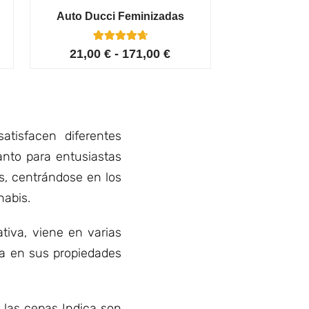
Auto Ducci Feminizadas
4
Valorado con
21,00
€
-
171,00
€
4.75
de 5 en
base a
valoracione
s de
clientes
tisfacen diferentes
anto para entusiastas
s, centrándose en los
nabis.
tiva, viene en varias
sa en sus propiedades
, las cepas Indica son