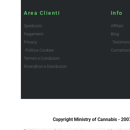
Area Clienti
Info
Spedizioni
Affiliati
Pagamenti
Blog
Privacy
Testimoni
Politica Cookies
Contattaci
Termini e Condizioni
Rivenditori e Distributori
Copyright Ministry of Cannabis - 20