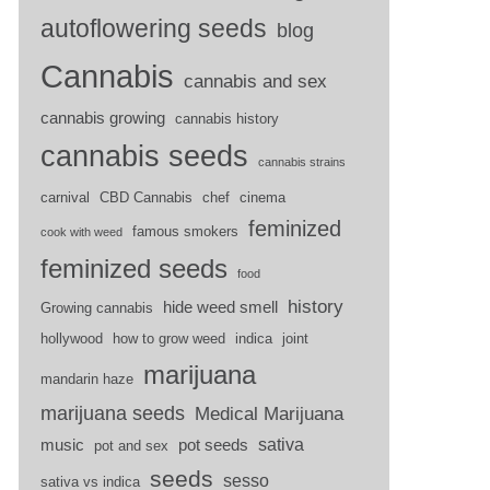
autoflowering seeds
blog
Cannabis
cannabis and sex
cannabis growing
cannabis history
cannabis seeds
cannabis strains
carnival
CBD Cannabis
chef
cinema
feminized
famous smokers
cook with weed
feminized seeds
food
history
hide weed smell
Growing cannabis
hollywood
how to grow weed
indica
joint
marijuana
mandarin haze
marijuana seeds
Medical Marijuana
sativa
music
pot seeds
pot and sex
seeds
sesso
sativa vs indica