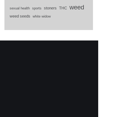
weed
stoners
THC
sexual health
sports
weed seeds
white widow