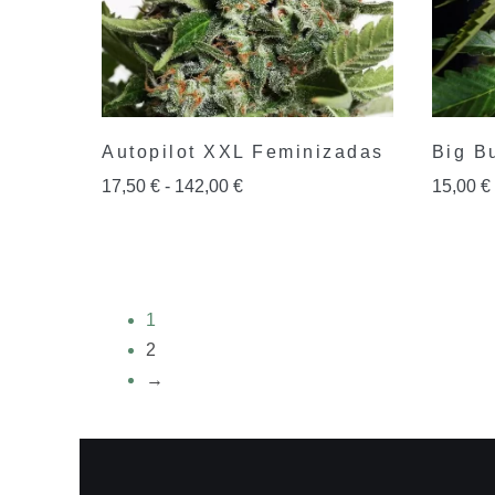
Autopilot XXL Feminizadas
Big B
17,50
€
-
142,00
€
15,00
€
1
2
→