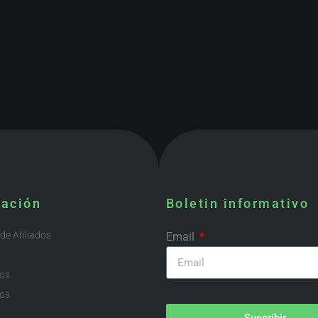
mación
Boletin informativo
e Afiliados
Email
ios
os
Suscribir