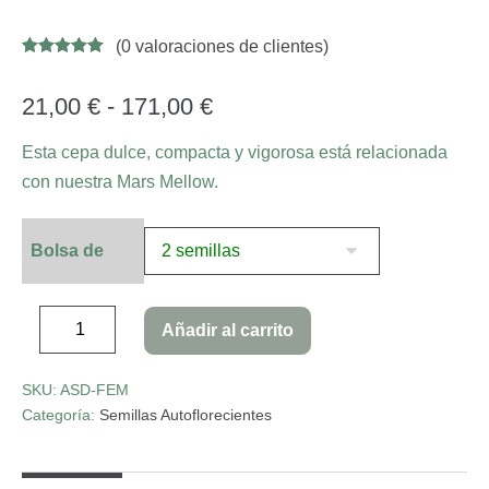
(
0
valoraciones de clientes)
Valorado
4
con
4.75
de
5 en base
21,00
€
-
171,00
€
a
valoracione
s de
Esta cepa dulce, compacta y vigorosa está relacionada
clientes
con nuestra Mars Mellow.
Bolsa de
Añadir al carrito
SKU:
ASD-FEM
Categoría:
Semillas Autoflorecientes