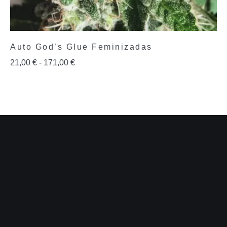
Auto God’s Glue Feminizadas
21,00
€
-
171,00
€