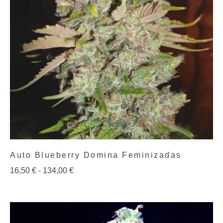
Auto Blueberry Domina Feminizadas
16,50
€
-
134,00
€