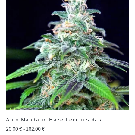
Auto Mandarin Haze Feminizadas
20,00
€
-
162,00
€