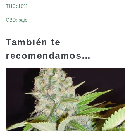
THC: 18%
CBD: bajo
También te
recomendamos…