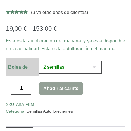
(
3
valoraciones de clientes)
Valorado con
33
4.97
de 5 en
base a
19,00
€
-
153,00
€
valoracione
s de
clientes
Esta es la autofloración del mañana, y ya está disponible
en la actualidad. Esta es la autofloración del mañana
Bolsa de
Añadir al carrito
SKU:
ABA-FEM
Categoría:
Semillas Autoflorecientes