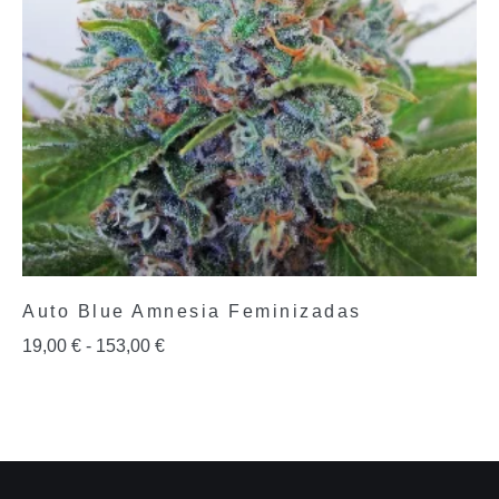
Auto Blue Amnesia Feminizadas
19,00
€
-
153,00
€