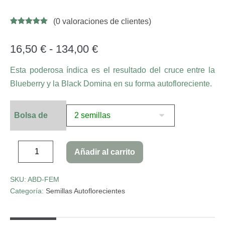
(
0
valoraciones de clientes)
Valorado con
13
5.00
de 5 en
base a
16,50
€
-
134,00
€
valoracione
s de
clientes
Esta poderosa índica es el resultado del cruce entre la
Blueberry y la Black Domina en su forma autofloreciente.
Bolsa de
Añadir al carrito
SKU:
ABD-FEM
Categoría:
Semillas Autoflorecientes