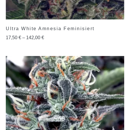
Ultra White Amnesia Feminisiert
17,50
€
–
142,00
€