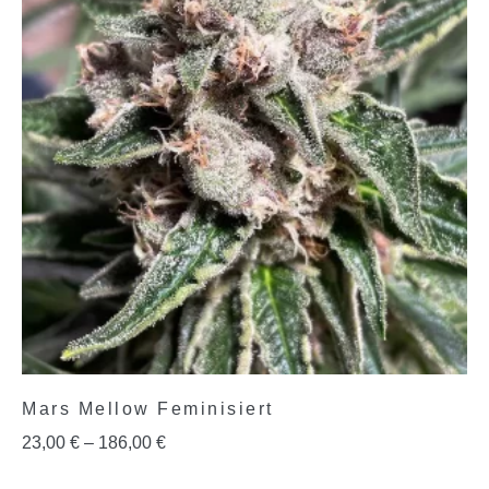
Mars Mellow Feminisiert
23,00
€
–
186,00
€