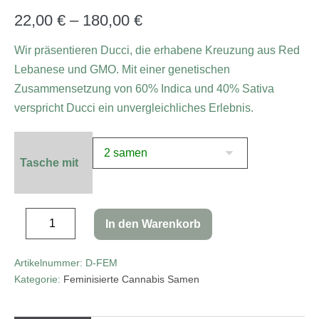
mit
4.67
von 5,
22,00
€
–
180,00
€
basierend
auf
Kundenbew
Wir präsentieren Ducci, die erhabene Kreuzung aus Red
ertungen
Lebanese und GMO. Mit einer genetischen
Zusammensetzung von 60% Indica und 40% Sativa
verspricht Ducci ein unvergleichliches Erlebnis.
Tasche mit
In den Warenkorb
Artikelnummer:
D-FEM
Kategorie:
Feminisierte Cannabis Samen