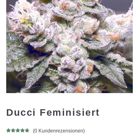
Ducci Feminisiert
(
0
Kundenrezensionen)
Bewertet
6