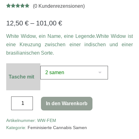
(
0
Kundenrezensionen)
Bewertet mit
15
4.87
von 5,
basierend
12,50
€
–
101,00
€
auf
Kundenbewe
rtungen
White Widow, ein Name, eine Legende.White Widow ist
eine Kreuzung zwischen einer indischen und einer
brasilianischen Sorte.
Tasche mit
In den Warenkorb
Artikelnummer:
WW-FEM
Kategorie:
Feminisierte Cannabis Samen