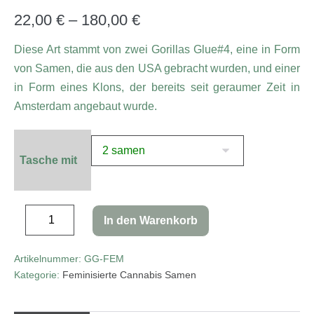
5.00
von 5,
basierend
22,00
€
–
180,00
€
auf
Kundenbewe
rtungen
Diese Art stammt von zwei Gorillas Glue#4, eine in Form
von Samen, die aus den USA gebracht wurden, und einer
in Form eines Klons, der bereits seit geraumer Zeit in
Amsterdam angebaut wurde.
Tasche mit
In den Warenkorb
Artikelnummer:
GG-FEM
Kategorie:
Feminisierte Cannabis Samen