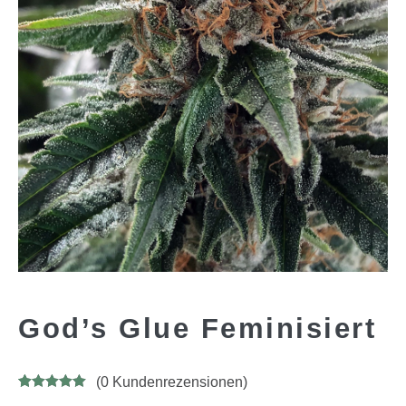
God’s Glue Feminisiert
(
0
Kundenrezensionen)
Bewertet mit
17