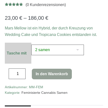
(
0
Kundenrezensionen)
Bewertet mit
7
4.86
von 5,
basierend
23,00
€
–
186,00
€
auf
Kundenbewe
rtungen
Mars Mellow ist ein Hybrid, der durch Kreuzung von
Wedding Cake und Tropicana Cookies entstanden ist.
Tasche mit
In den Warenkorb
Artikelnummer:
MM-FEM
Kategorie:
Feminisierte Cannabis Samen