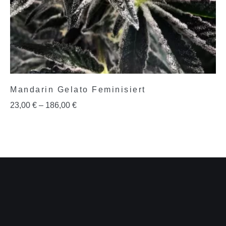
Mandarin Gelato Feminisiert
23,00
€
–
186,00
€