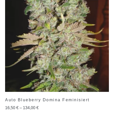
Auto Blueberry Domina Feminisiert
16,50
€
–
134,00
€