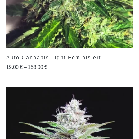
Auto Cannabis Light Feminisiert
19,00
€
–
153,00
€