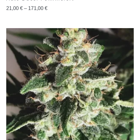
21,00
€
–
171,00
€