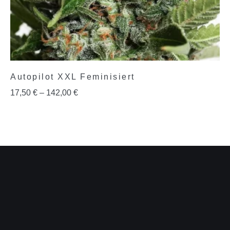
Autopilot XXL Feminisiert
17,50
€
–
142,00
€