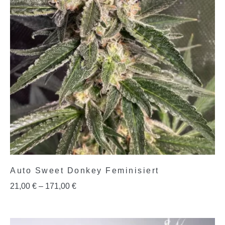
Auto Sweet Donkey Feminisiert
21,00
€
–
171,00
€