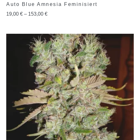
Auto Blue Amnesia Feminisiert
19,00
€
–
153,00
€