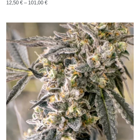
12,50
€
–
101,00
€