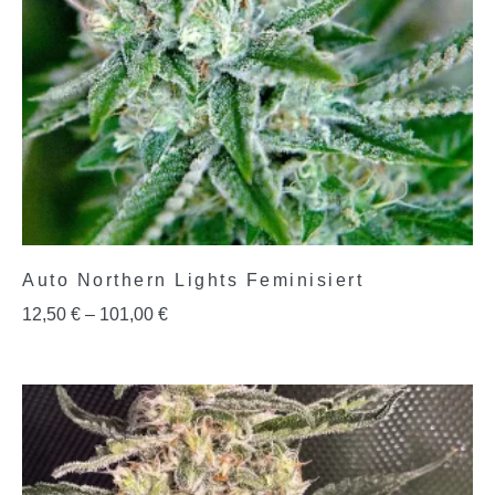
Auto Northern Lights Feminisiert
12,50
€
–
101,00
€