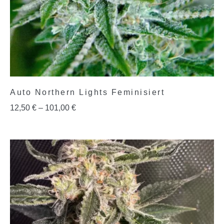
Auto Northern Lights Feminisiert
12,50
€
–
101,00
€