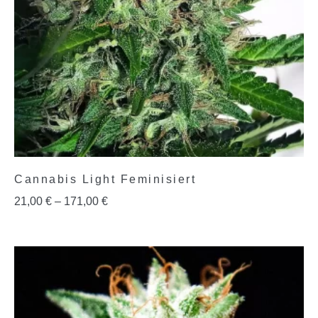
Cannabis Light Feminisiert
21,00
€
–
171,00
€