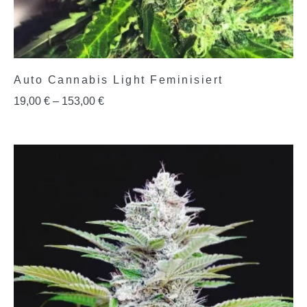
Auto Cannabis Light Feminisiert
19,00
€
–
153,00
€