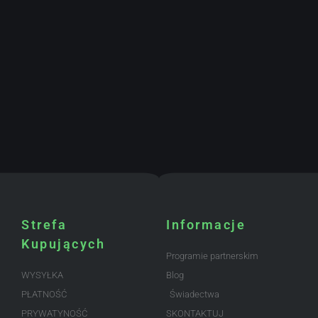
Strefa
Informacje
Kupujących
Programie partnerskim
WYSYŁKA
Blog
PŁATNOŚĆ
Świadectwa
PRYWATYNOŚĆ
SKONTAKTUJ