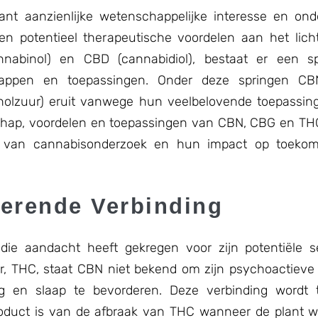
ant aanzienlijke wetenschappelijke interesse en ond
n potentieel therapeutische voordelen aan het lich
nnabinol) en CBD (cannabidiol), bestaat er een 
happen en toepassingen. Onder deze springen CB
nolzuur) eruit vanwege hun veelbelovende toepassin
enschap, voordelen en toepassingen van CBN, CBG en THC
p van cannabisonderzoek en hun impact op toekoms
erende Verbinding
ie aandacht heeft gekregen voor zijn potentiële se
ger, THC, staat CBN niet bekend om zijn psychoactie
 en slaap te bevorderen. Deze verbinding wordt 
oduct is van de afbraak van THC wanneer de plant wo