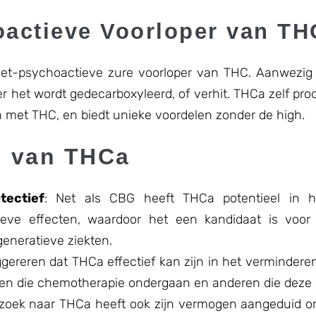
oactieve Voorloper van TH
niet-psychoactieve zure voorloper van THC. Aanwezig
het wordt gedecarboxyleerd, of verhit. THCa zelf prod
n met THC, en biedt unieke voordelen zonder de high.
n van THCa
ectief
: Net als CBG heeft THCa potentieel in 
tieve effecten, waardoor het een kandidaat is voo
generatieve ziekten.
ggereren dat THCa effectief kan zijn in het vermindere
ënten die chemotherapie ondergaan en anderen die dez
rzoek naar THCa heeft ook zijn vermogen aangeduid o