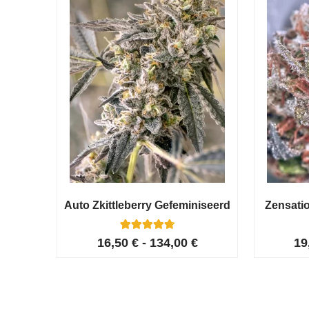
Auto Zkittleberry Gefeminiseerd
Zensati
5
Gewaardeerd
16,50
€
-
134,00
€
19
4.80
op 5
gebaseerd
op
klant
waarderinge
n