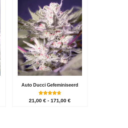
Auto Ducci Gefeminiseerd
4
Gewaardeerd
21,00
€
-
171,00
€
4.75
op 5
gebaseerd
op
klant
waarderinge
n