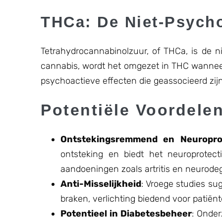
THCa: De Niet-Psych
Tetrahydrocannabinolzuur, of THCa, is de 
cannabis, wordt het omgezet in THC wanneer 
psychoactieve effecten die geassocieerd zij
Potentiële Voordele
Ontstekingsremmend en Neuroprot
ontsteking en biedt het neuroprotec
aandoeningen zoals artritis en neurode
Anti-Misselijkheid
: Vroege studies su
braken, verlichting biedend voor pati
Potentieel in Diabetesbeheer
: Onde