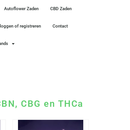
Autoflower Zaden
CBD Zaden
nloggen of registreren
Contact
ands
 CBN, CBG en THCa