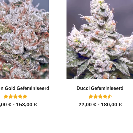
on Gold Gefeminiseerd
Ducci Gefeminiseerd
6
Gewaardeerd
6
Gewaardeer
,00
€
-
153,00
€
22,00
€
-
180,00
€
5.00
d
op 5
4.67
gebaseerd
op 5
op
klant
gebaseerd
waarderingen
op
klant
waarderinge
n