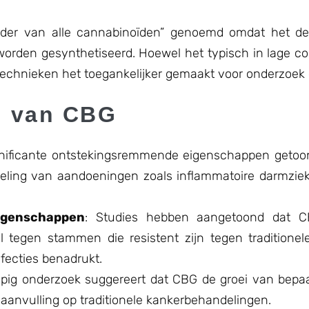
der van alle cannabinoïden” genoemd omdat het de 
orden gesynthetiseerd. Hoewel het typisch in lage c
etechnieken het toegankelijker gemaakt voor onderzoek 
n van CBG
gnificante ontstekingsremmende eigenschappen getoo
deling van aandoeningen zoals inflammatoire darmzie
Eigenschappen
: Studies hebben aangetoond dat CB
l tegen stammen die resistent zijn tegen traditionele 
infecties benadrukt.
lopig onderzoek suggereert dat CBG de groei van bepa
s aanvulling op traditionele kankerbehandelingen.