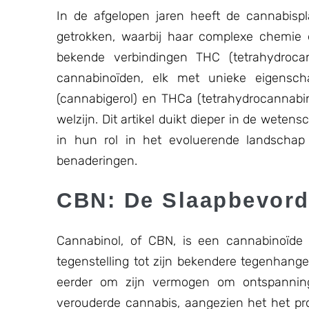
In de afgelopen jaren heeft de cannabispl
getrokken, waarbij haar complexe chemie e
bekende verbindingen THC (tetrahydroca
cannabinoïden, elk met unieke eigensc
(cannabigerol) en THCa (tetrahydrocannabi
welzijn. Dit artikel duikt dieper in de wet
in hun rol in het evoluerende landscha
benaderingen.
CBN: De Slaapbevord
Cannabinol, of CBN, is een cannabinoïde d
tegenstelling tot zijn bekendere tegenhan
eerder om zijn vermogen om ontspanning
verouderde cannabis, aangezien het het pr