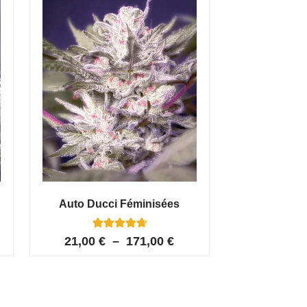
Auto Ducci Féminisées
4
Noté
21,00
€
–
171,00
€
4.75
sur 5
basé sur
notations
client