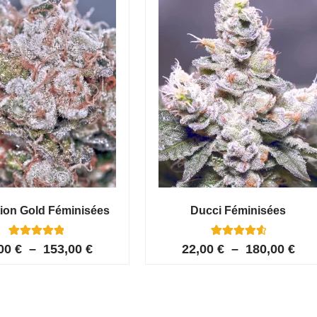
ion Gold Féminisées
Ducci Féminisées
6
Noté
6
Noté
,00
€
–
153,00
€
22,00
€
–
180,00
€
5.00
4.67
sur 5 basé
sur 5
sur
basé sur
notations
notations
client
client