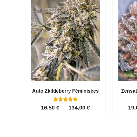
Auto Zkittleberry Féminisées
Zensat
5
Noté
16,50
€
–
134,00
€
19
4.80
sur 5
basé sur
notations
client