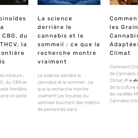
binoïdes
La science
Comment
la
derrière le
les Grai
 CBG, du
cannabis et le
Cannabi
THCV, la
sommeil : ce que la
Adaptées
rontière
recherche montre
Climat
is
vraiment
Comment Chois
de Cannabis 
es mineurs :
La science derrière le
Climat 🌱☀️🌧
G, du CBN et
cannabis et le sommeil : ce
de la culture 
elle frontière
que la recherche montre
les variétés Mi
and on parle
vraiment Les troubles du
Cannabis Int
sommeil touchent des millions
de personnes dans