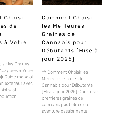
 Choisir
Comment Choisir
nes de
les Meilleures
s
Graines de
 à Votre
Cannabis pour
Débutants [Mise à
jour 2025]
ir les Graines
Adaptées à Votre
🌱 Comment Choisir les
️❄️ Guide mondial
Meilleures Graines de
en extérieur avec
Cannabis pour Débutants
nistry of
[Mise à jour 2025] Choisir ses
roduction
premières graines de
cannabis peut être une
aventure passionnante