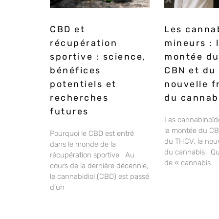
CBD et
Les canna
récupération
mineurs : 
sportive : science,
montée du
bénéfices
CBN et du 
potentiels et
nouvelle f
recherches
du cannab
futures
Les cannabinoïd
la montée du CB
Pourquoi le CBD est entré
du THCV, la nouv
dans le monde de la
du cannabis Qu
récupération sportive Au
de « cannabis
cours de la dernière décennie,
le cannabidiol (CBD) est passé
d’un