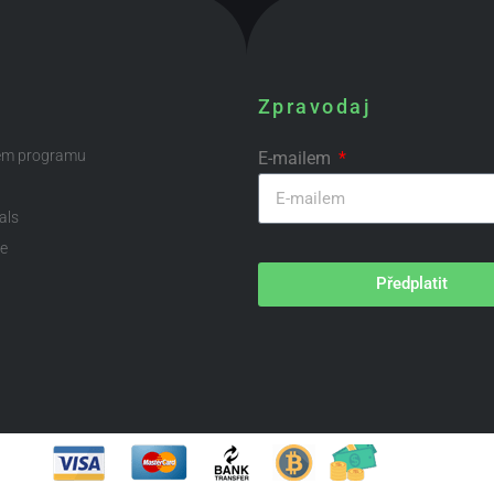
Zpravodaj
ém programu
E-mailem
als
te
Předplatit