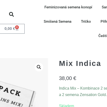
Feminizovaná semena konopí
Sa
Smíšená Semena
Tričko
Při
0
0,00
€
Češt
Mix Indica
38,00
€
Indica Mix – Kombinace 2 
a 2 semena Zensation Gold
Skladem