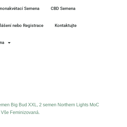
monakvétací Semena
CBD Semena
hlášení nebo Registrace
Kontaktujte
ina
semen Big Bud XXL, 2 semen Northern Lights MoC
. Vše Feminizovaná.