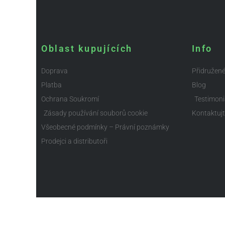
Oblast kupujících
Info
Doprava
Přidružen
Platba
Blog
Ochrana Soukromí
Testimoni
Zásady používání souborů cookie
Kontaktuj
Všeobecné podmínky – Právní poznámky
Prodejci a distributoři