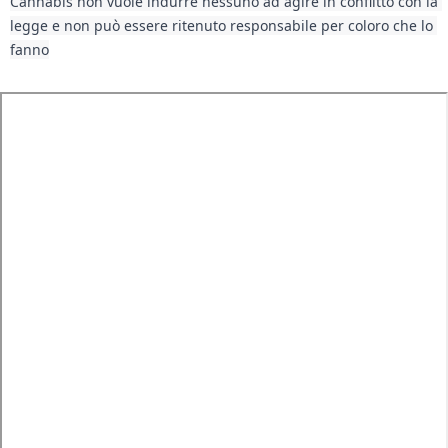
Cannabis non vuole indurre nessuno ad agire in conflitto con la 
legge e non può essere ritenuto responsabile per coloro che lo 
fanno