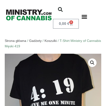
0
0,00
€
Strona główna
/
Gadżety
/
Koszulki
/ T-Shirt Ministry of Cannabis
Męski 419