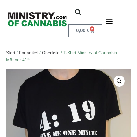
0
0,00
€
Start
/
Fanartikel
/
Oberteile
/ T-Shirt Ministry of Cannabis
Männer 419