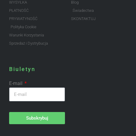
WYSYŁKA
Blog
PŁATNOŚĆ
Świadectwa
PRYWATYNOŚĆ
SKONTAKTUJ
Polityka Cookie
Warunki Korzystania
Sprzedaż i Dystrybucja
Biuletyn
E-mail
Subskrybuj