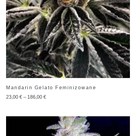
Mandarin Gelato Feminizowane
23,00
€
–
186,00
€