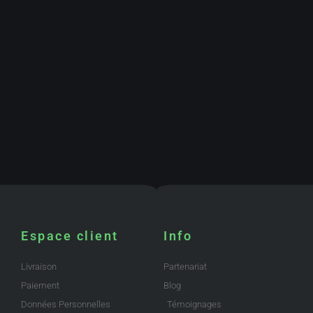
Espace client
Info
Livraison
Partenariat
Paiement
Blog
Données Personnelles
Témoignages