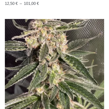
12,50
€
–
101,00
€