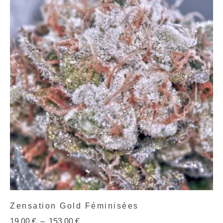
Zensation Gold Féminisées
19,00
€
–
153,00
€