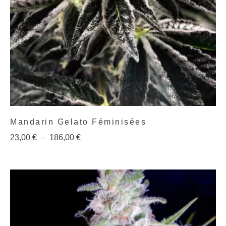
Mandarin Gelato Féminisées
23,00
€
–
186,00
€