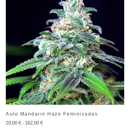
Auto Mandarin Haze Feminizadas
20,00
€
-
162,00
€