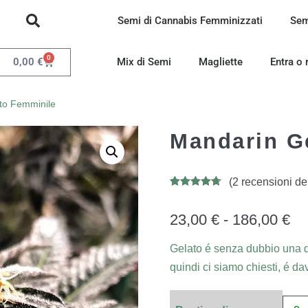
Semi di Cannabis Femminizzati
Sem
0
0,00
€
Mix di Semi
Magliette
Entra o 
to Femminile
Mandarin G
(
2
recensioni dei 
Valutato
7
4.71
su 5
su base
23,00
€
-
186,00
€
di
recensioni
Gelato é senza dubbio una de
quindi ci siamo chiesti, é da