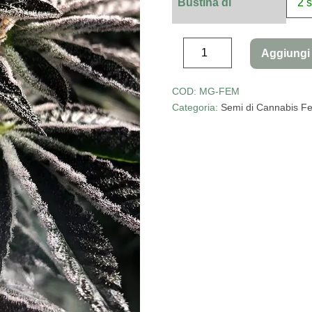
Bustina di
Aggiungi 
COD:
MG-FEM
Categoria:
Semi di Cannabis Fe