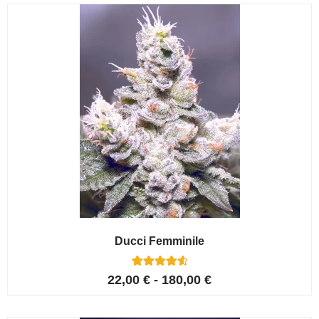
recensioni
Ducci Femminile
6
Valutato
22,00
€
-
180,00
€
4.67
su 5 su
base di
recensioni