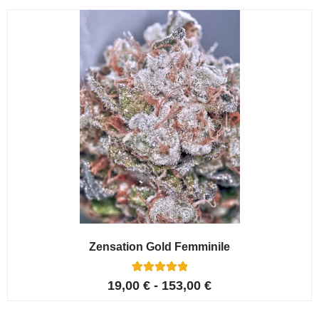
recensioni
Zensation Gold Femminile
6
Valutato
19,00
€
-
153,00
€
5.00
su 5 su
base di