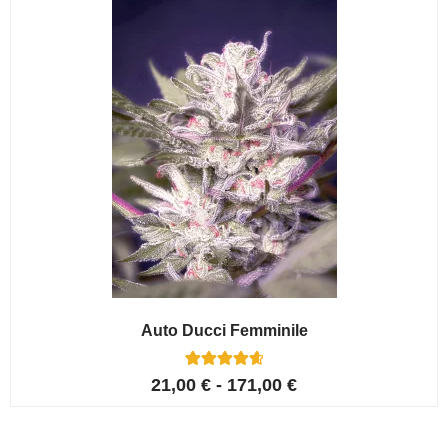
Auto Ducci Femminile
4
Valutato
21,00
€
-
171,00
€
4.75
su 5 su
base di
recensioni