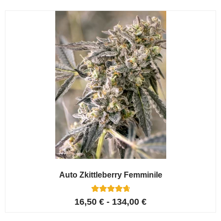
Auto Zkittleberry Femminile
5
Valutato
16,50
€
-
134,00
€
4.80
su 5 su
base di