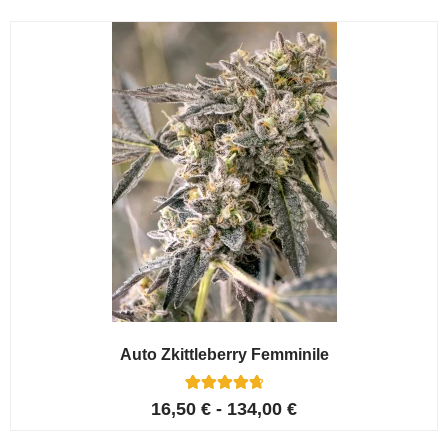
Auto Zkittleberry Femminile
5
Valutato
16,50
€
-
134,00
€
4.80
su 5 su
base di