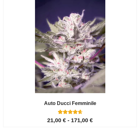
Auto Ducci Femminile
4
Valutato
21,00
€
-
171,00
€
4.75
su 5 su
base di
recensioni