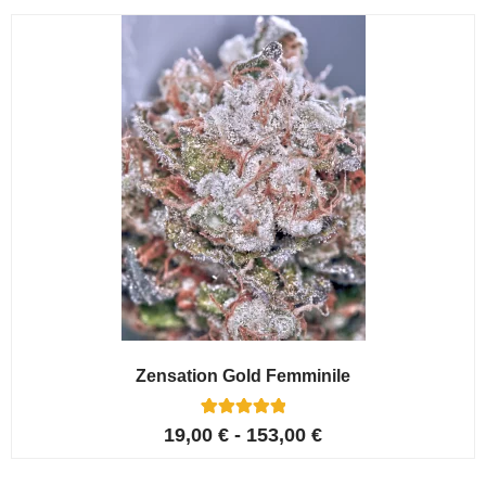
recensioni
Zensation Gold Femminile
6
Valutato
19,00
€
-
153,00
€
5.00
su 5 su
base di