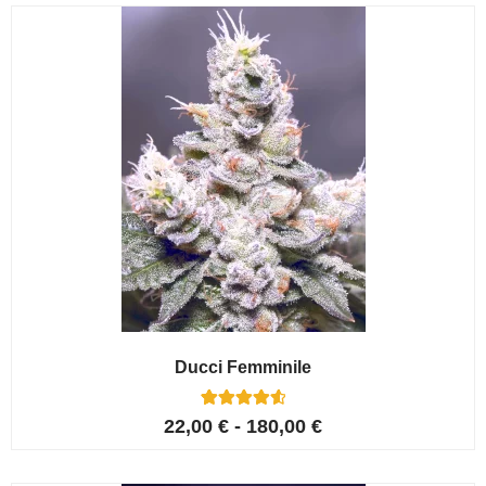
recensioni
Ducci Femminile
6
Valutato
22,00
€
-
180,00
€
4.67
su 5 su
base di
recensioni