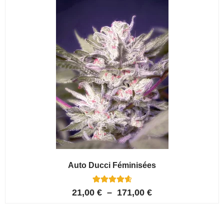
client
Auto Ducci Féminisées
4
Noté
21,00
€
–
171,00
€
4.75
sur 5
basé sur
notations