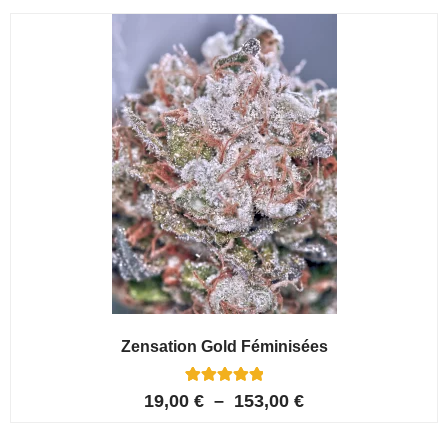
notations
client
Zensation Gold Féminisées
6
Noté
19,00
€
–
153,00
€
5.00
sur 5 basé
sur