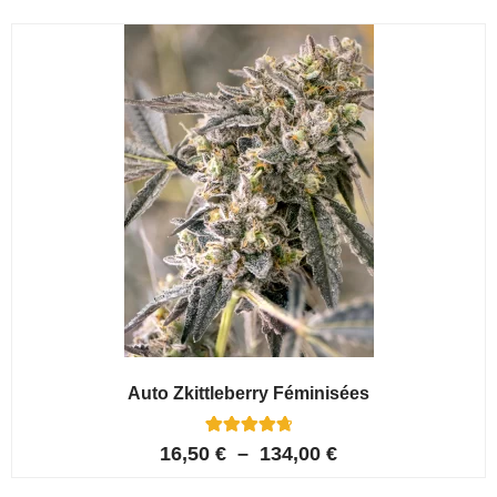
Auto Zkittleberry Féminisées
5
Noté
16,50
€
–
134,00
€
4.80
sur 5
basé sur