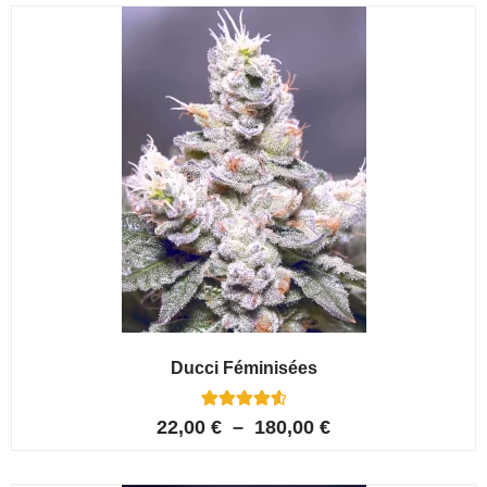
notations
client
Ducci Féminisées
6
Noté
22,00
€
–
180,00
€
4.67
sur 5
basé sur
notations