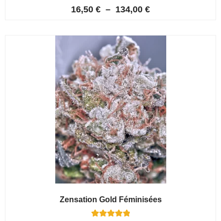
5
Noté
16,50
€
–
134,00
€
4.80
sur 5
basé sur
notations
client
Zensation Gold Féminisées