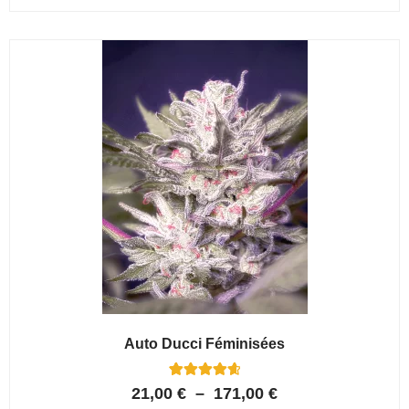
sur 5
basé sur
notations
client
Auto Ducci Féminisées
4
Noté
21,00
€
–
171,00
€
4.75