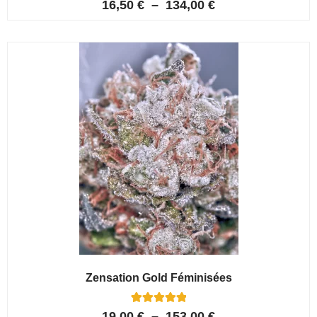
5
Noté
16,50
€
–
134,00
€
4.80
sur 5
basé sur
notations
client
Zensation Gold Féminisées
6
Noté
19,00
€
–
153,00
€