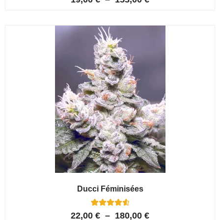
5.00
sur 5 basé
sur
notations
client
Ducci Féminisées
6
Noté
22,00
€
–
180,00
€
4.67