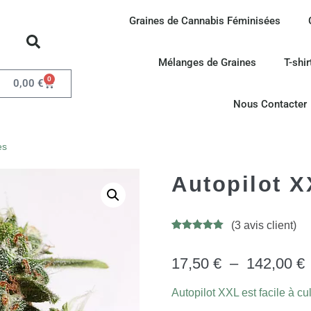
Graines de Cannabis Féminisées
Mélanges de Graines
T-shir
0
0,00
€
Nous Contacter
es
Autopilot 
(
3
avis client)
Noté
34
4.94
sur 5
basé sur
17,50
€
–
142,00
€
notations
client
Autopilot XXL est facile à cul