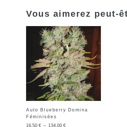
Vous aimerez peut-ê
Auto Blueberry Domina
Féminisées
16,50
€
–
134,00
€