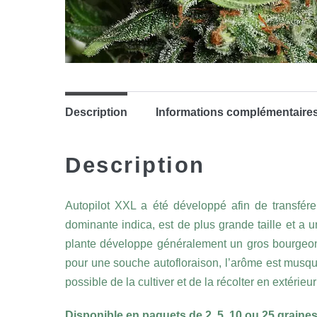
Description
Informations complémentaire
Description
Autopilot XXL a été développé afin de transfér
dominante indica, est de plus grande taille et a un
plante développe généralement un gros bourgeon 
pour une souche autofloraison, l’arôme est musqué
possible de la cultiver et de la récolter en extéri
Disponible en paquets de 2, 5, 10 ou 25 graines