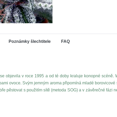
Poznámky šlechtitele
FAQ
se objevila v roce 1995 a od té doby kraluje konopné scéně. 
topami ovoce. Svým jemným aroma připomíná mladé borovicové šiš
obře pěstovat s použitím sítě (metoda SOG) a v závěrečné fázi ne