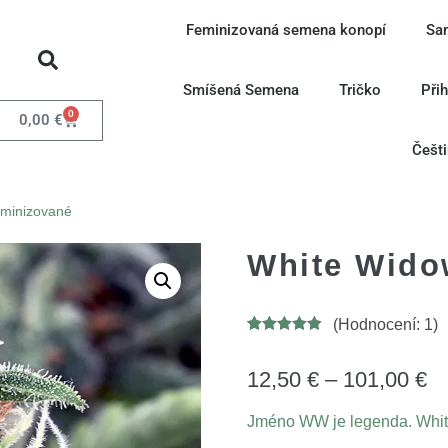
Feminizovaná semena konopí
Sa
Smíšená Semena
Tričko
Při
0
0,00
€
Češt
eminizované
White Wido
(Hodnocení:
1
)
Hodnoceno
15
4.87
z 5 na
základě
12,50
€
–
101,00
€
hodnocení
zákazníků
Jméno WW je legenda. White 