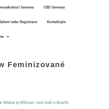
monakvétací Semena
CBD Semena
hlášení nebo Registrace
Kontaktujte
ina
w Feminizované
Widow je kříženec mezi Indií a Brazílií.