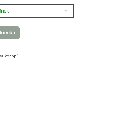
 košíku
na konopí