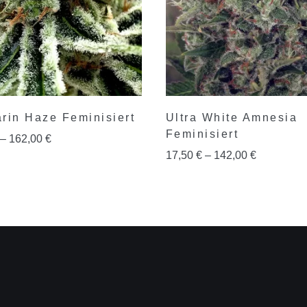
rin Haze Feminisiert
Ultra White Amnesia
Feminisiert
–
162,00
€
17,50
€
–
142,00
€