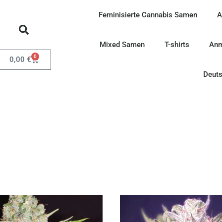
Feminisierte Cannabis Samen
A
Mixed Samen
T-shirts
Anm
0
0,00
€
Deut